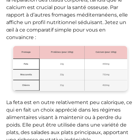
calcium est crucial pour la santé osseuse. Par
rapport à d’autres fromages méditerranéens, elle
affiche un profil nutritionnel séduisant. Jetez un
œil à ce comparatif simple pour vous en
convaincre :
Fromage
Protéines (pour 100g)
Calcium (pour 100g)
Feta
14g
493mg
Mozzarella
22g
731mg
Chèvre
21g
452mg
La feta est en outre relativement peu calorique, ce
qui en fait un choix apprécié dans les régimes
alimentaires visant à maintenir ou à perdre du
poids. Elle peut être utilisée dans une variété de
plats, des salades aux plats principaux, apportant
une richesse gustative indéniable.