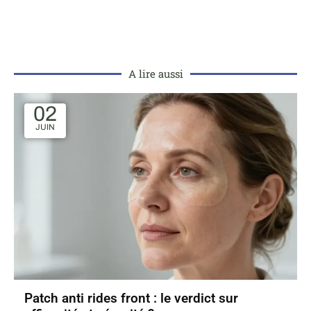
A lire aussi
02
JUIN
Patch anti rides front : le verdict sur