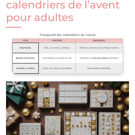
calendriers de l’avent
pour adultes
Comparatif des calendriers de l’avent
TYPE
CONTENU
AVANTAGES
Gourmands
Thés, chocolats, confitures
Délights culinaires
pour chaque matinée
Beauté et bien-être
Cosmétiques, produits de spa
Moments de
soin personnel
quotidiens
Lifestyle et culture
Livres, art, objets du quotidien
Découvertes étonnantes